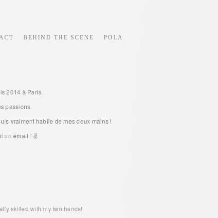
ACT
BEHIND THE SCENE
POLA
is 2014 à Paris.
es passions.
e suis vraiment habile de mes deux mains !
i un email ! ✌️
really skilled with my two hands!