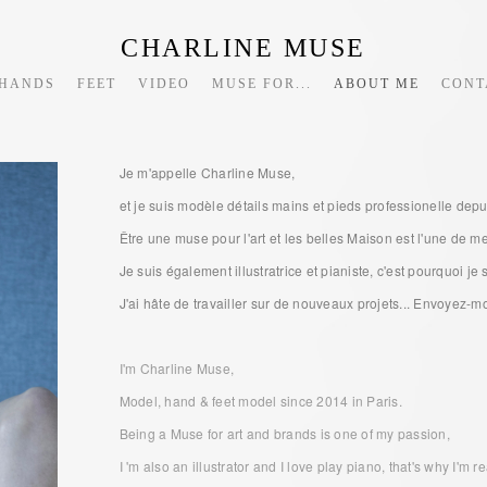
CHARLINE MUSE
HANDS
FEET
VIDEO
MUSE FOR...
ABOUT ME
CONT
Je m'appelle Charline Muse,
et je suis modèle détails mains et pieds professionelle depu
Être une muse pour l'art et les belles Maison est l'une de m
Je suis également illustratrice et pianiste, c'est pourquoi j
J'ai hâte de travailler sur de nouveaux projets... Envoyez-mo
I'm Charline Muse,
Model, hand & feet model since 2014 in Paris.
Being a Muse for art and brands is one of my passion,
I 'm also an illustrator and I love play piano, that's why I'm 