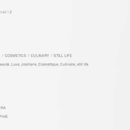
ail ! ✌️
Y / COSMETICS / CULINARY / STILL LIFE
uté, Luxe, Joaillerie, Cosmétique, Culinaire, still life
ERA
PHIE