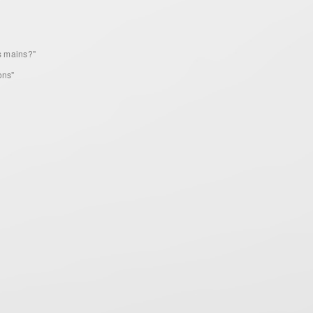
s mains?"
ons"