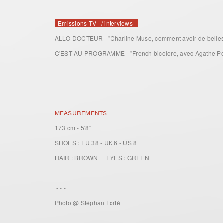
Emissions TV / interviews
ALLO DOCTEUR - "Charline Muse, comment avoir de belle
C'EST AU PROGRAMME - "French bicolore, avec Agathe P
- - -
MEASUREMENTS
173 cm - 5'8''
SHOES : EU 38 - UK 6 - US 8
HAIR : BROWN EYES : GREEN
- - -
Photo @ Stéphan Forté