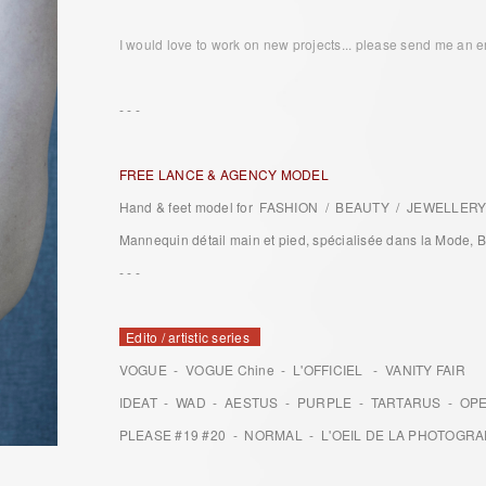
I would love to work on new projects... please send me an em
- - -
FREE LANCE & AGENCY MODEL
Hand & feet model for FASHION / BEAUTY / JEWELLER
Mannequin détail main et pied, spécialisée dans la Mode, Bea
- - -
Edito / artistic series
VOGUE - VOGUE Chine - L'OFFICIEL - VANITY FAIR
IDEAT - WAD - AESTUS - PURPLE - TARTARUS - OP
PLEASE #19 #20 - NORMAL - L'OEIL DE LA PHOTOGRA